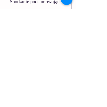
Spotkanie podsumowujące
More info
Price
PLN 150.00
Udostępnij to wydarzenie