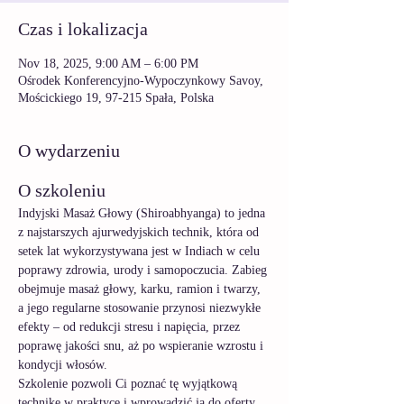
Czas i lokalizacja
Nov 18, 2025, 9:00 AM – 6:00 PM
Ośrodek Konferencyjno-Wypoczynkowy Savoy,
Mościckiego 19, 97-215 Spała, Polska
O wydarzeniu
O szkoleniu
Indyjski Masaż Głowy (Shiroabhyanga) to jedna 
z najstarszych ajurwedyjskich technik, która od 
setek lat wykorzystywana jest w Indiach w celu 
poprawy zdrowia, urody i samopoczucia. Zabieg 
obejmuje masaż głowy, karku, ramion i twarzy, 
a jego regularne stosowanie przynosi niezwykłe 
efekty – od redukcji stresu i napięcia, przez 
poprawę jakości snu, aż po wspieranie wzrostu i 
kondycji włosów.
Szkolenie pozwoli Ci poznać tę wyjątkową 
technikę w praktyce i wprowadzić ją do oferty 