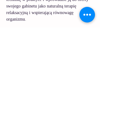
swojego gabinetu jako naturalną terapię 
relaksacyjną i wspierającą równowagę 
organizmu.
Dla kogo?
Kurs dedykowany jest:
masażystom i terapeutom manualnym,
Czytaj więcej >
Udostępnij to wydarzenie