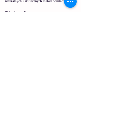
naturalnych i skutecznych metod odmładzania.
Dla kogo?
Kurs dedykowany jest:
masażystom, 
Czytaj więcej >
Udostępnij to wydarzenie