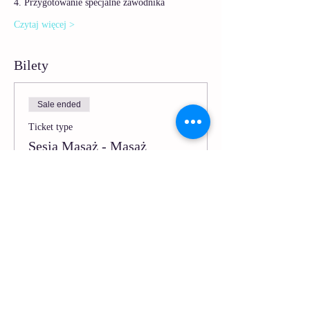
4. Przygotowanie specjalne zawodnika 
Czytaj więcej >
Bilety
Sale ended
Ticket type
Sesja Masaż - Masaż
Sportowy
More info
Price
PLN 9.90
VAT included
Udostępnij to wydarzenie