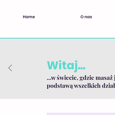
Home
O nas
Witaj...
...w świecie, gdzie masaż 
podstawą wszelkich dział