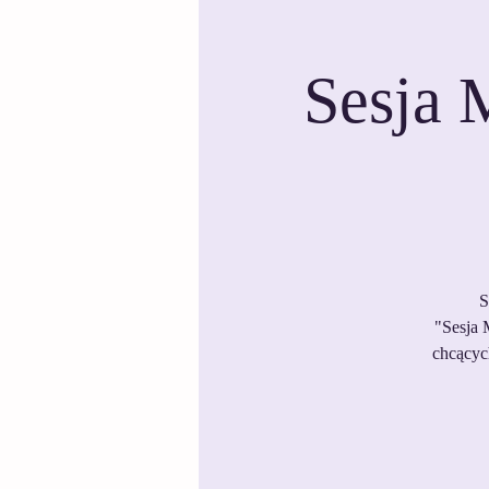
Sesja 
S
"Sesja 
chcącyc