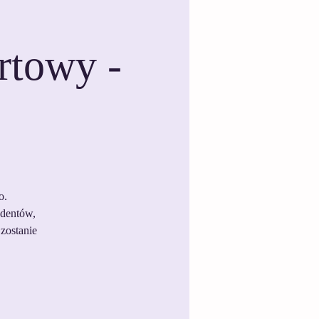
rtowy -
o.
udentów,
zostanie