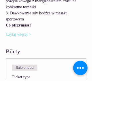
powysiłkowego z uwzględnieniem czasu na 
konkretne techniki
3. Dawkowanie siły bodźca w masażu 
sportowym
Co otrzymasz?
Czytaj więcej >
Bilety
Sale ended
Ticket type
Sesja Masaż - Masaż
sportowy
More info
Price
PLN 9.90