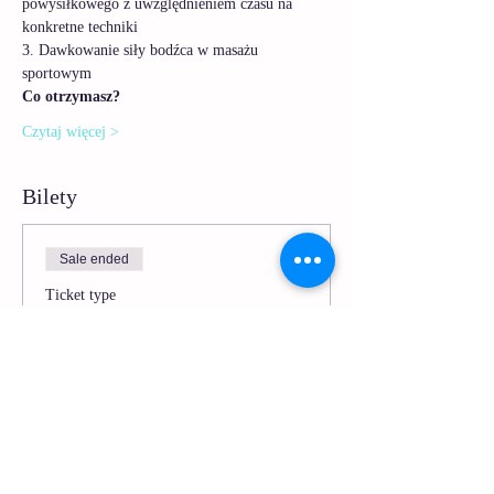
powysiłkowego z uwzględnieniem czasu na 
konkretne techniki
3. Dawkowanie siły bodźca w masażu 
sportowym
Co otrzymasz?
Czytaj więcej >
Bilety
Sale ended
Ticket type
Sesja Masaż - Masaż
sportowy
More info
Price
PLN 9.90