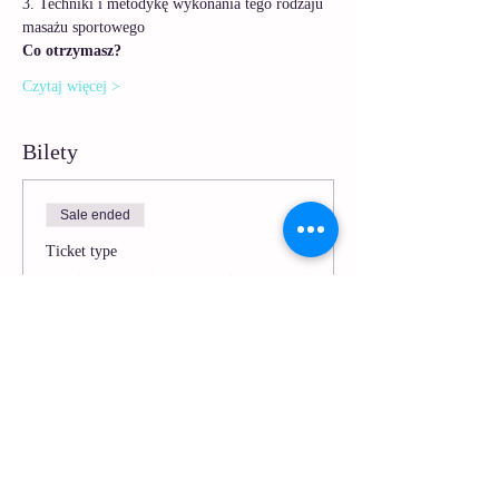
3. Techniki i metodykę wykonania tego rodzaju 
masażu sportowego
Co otrzymasz?
Czytaj więcej >
Bilety
Sale ended
Ticket type
Sesja Masaż - Masaż
Sportowy
More info
Price
PLN 9.90
VAT included