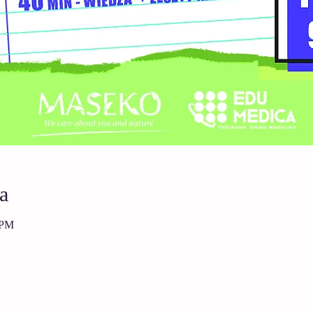
a
 PM