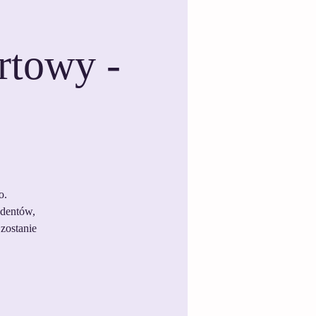
rtowy -
o.
udentów,
zostanie