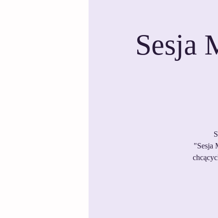
Sesja 
S
"Sesja 
chcącyc