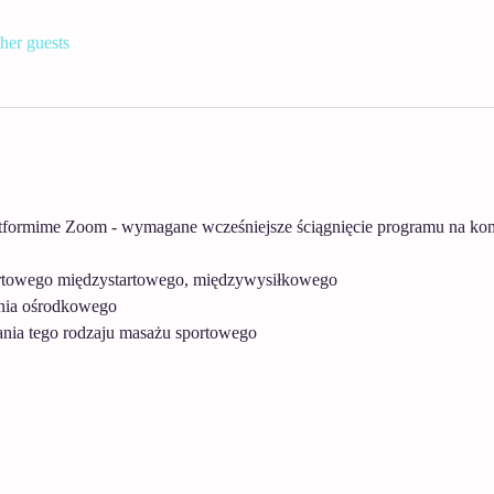
her guests
formime Zoom - wymagane wcześniejsze ściągnięcie programu na kompu
ortowego międzystartowego, międzywysiłkowego
ania ośrodkowego
ania tego rodzaju masażu sportowego