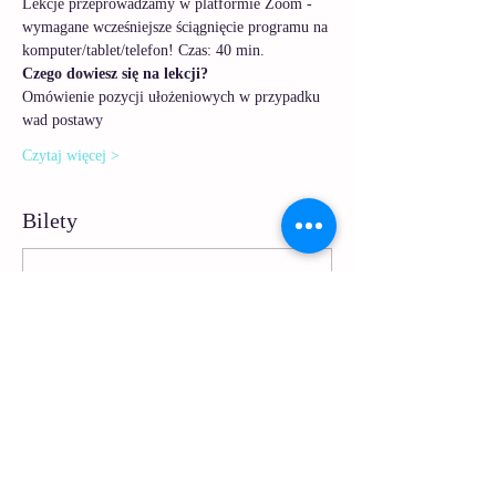
Lekcje przeprowadzamy w platformie Zoom - 
wymagane wcześniejsze ściągnięcie programu na 
komputer/tablet/telefon! Czas: 40 min. 
Czego dowiesz się na lekcji?
Omówienie pozycji ułożeniowych w przypadku 
wad postawy
Czytaj więcej >
Bilety
Sale ended
Ticket type
Sesja Masaż - Plecy płaskie
Price
PLN 9.90
VAT included