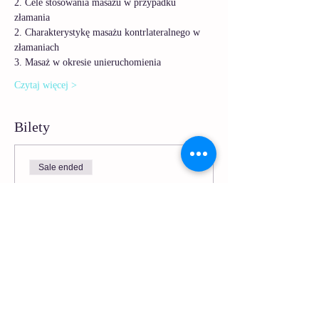
2. Cele stosowania masażu w przypadku 
złamania
2. Charakterystykę masażu kontrlateralnego w 
złamaniach
3. Masaż w okresie unieruchomienia
Czytaj więcej >
Bilety
Sale ended
Ticket type
Sesja Masaż - Lekcja 3
More info
Price
PLN 9.90
VAT included