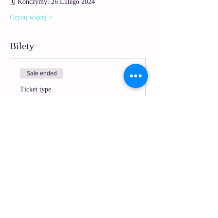
🗓️ Kończymy: 26 Lutego 2024
Czytaj więcej >
Bilety
Sale ended
Ticket type
Bilet Jednorazowa Sesja Jogi
More info
Price
PLN 15.00
VAT included
Udostępnij to wydarzenie