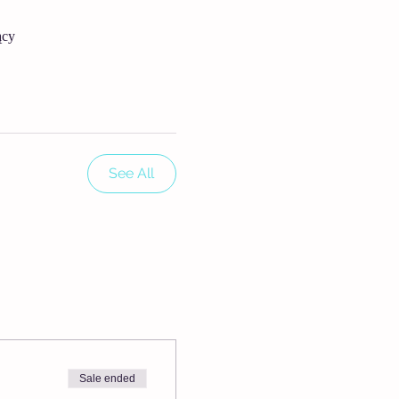
ący
See All
Sale ended