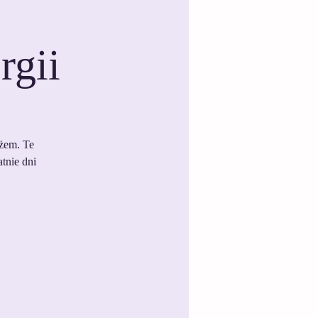
rgii
ażem. Te
tnie dni