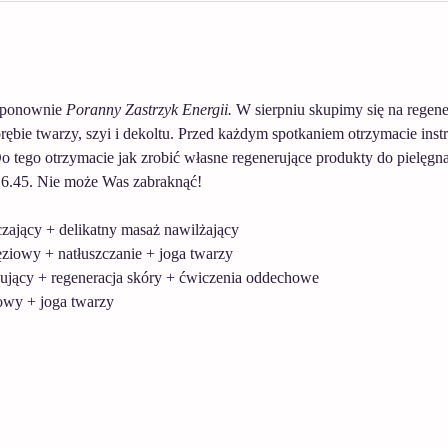
ponownie 
Poranny Zastrzyk Energii. 
W sierpniu skupimy się na regener
ębie twarzy, szyi i dekoltu. Przed każdym spotkaniem otrzymacie inst
 tego otrzymacie jak zrobić własne regenerujące produkty do pielęgna
- 6.45. Nie może Was zabraknąć! 
zający + delikatny masaż nawilżający
ziowy + natłuszczanie + joga twarzy
ngujący + regeneracja skóry + ćwiczenia oddechowe
owy + joga twarzy