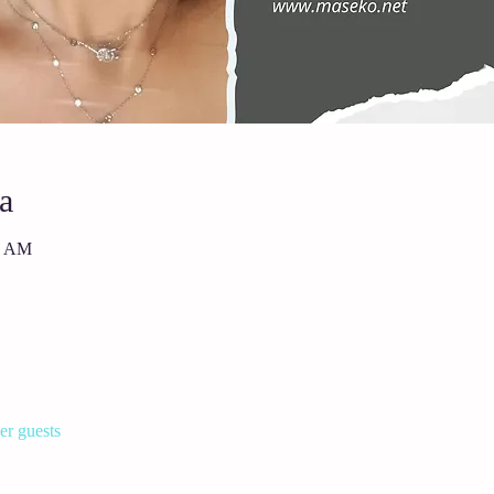
a
5 AM
er guests