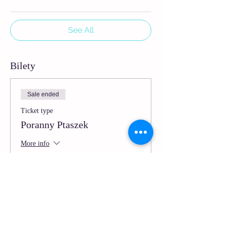
See All
Bilety
Sale ended
Ticket type
Poranny Ptaszek
More info
Price
PLN 10.00
VAT included