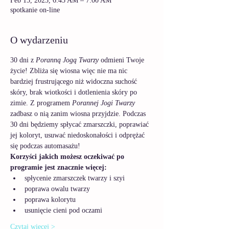
Feb 15, 2023, 6:45 AM – 7:00 AM
spotkanie on-line
O wydarzeniu
30 dni z 
Poranną Jogą Twarzy
 odmieni Twoje 
życie! Zbliża się wiosna więc nie ma nic 
bardziej frustrującego niż widoczna suchość 
skóry, brak wiotkości i dotlenienia skóry po 
zimie. Z programem 
Porannej Jogi Twarzy
zadbasz o nią zanim wiosna przyjdzie. Podczas 
30 dni będziemy spłycać zmarszczki, poprawiać 
jej koloryt, usuwać niedoskonałości i odprężać 
się podczas automasażu!  
Korzyści jakich możesz oczekiwać po 
programie jest znacznie więcej:
spłycenie zmarszczek twarzy i szyi
poprawa owalu twarzy
poprawa kolorytu
usunięcie cieni pod oczami
Czytaj więcej >