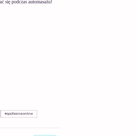
ać się podczas automasażu!  
#spotkanieonline