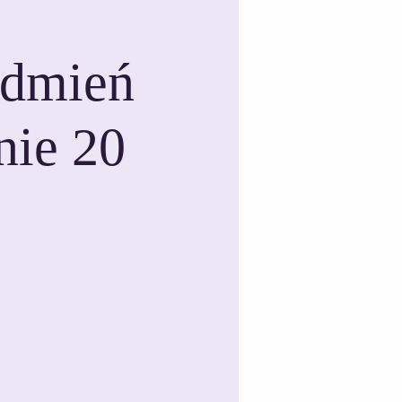
odmień
nie 20