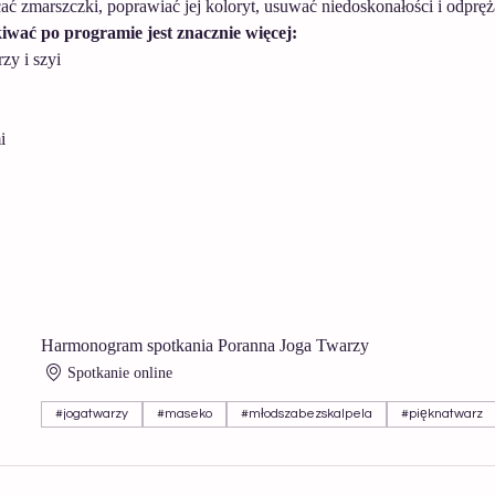
ć zmarszczki, poprawiać jej koloryt, usuwać niedoskonałości i odpręż
iwać po programie jest znacznie więcej:
zy i szyi
i
Harmonogram spotkania Poranna Joga Twarzy
Spotkanie online
#jogatwarzy
#maseko
#młodszabezskalpela
#pięknatwarz