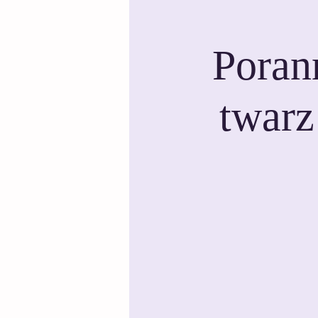
Poran
twarz