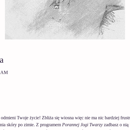
a
0 AM
 odmieni Twoje życie! Zbliża się wiosna więc nie ma nic bardziej frus
ienia skóry po zimie. Z programem 
Porannej Jogi Twarzy
 zadbasz o nią