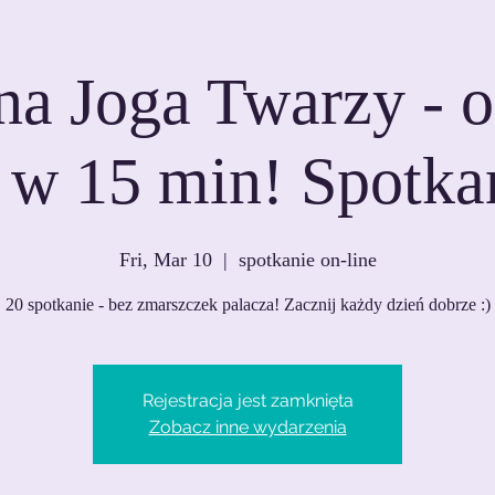
na Joga Twarzy - 
 w 15 min! Spotka
Fri, Mar 10
  |  
spotkanie on-line
20 spotkanie - bez zmarszczek palacza! Zacznij każdy dzień dobrze :)
Rejestracja jest zamknięta
Zobacz inne wydarzenia