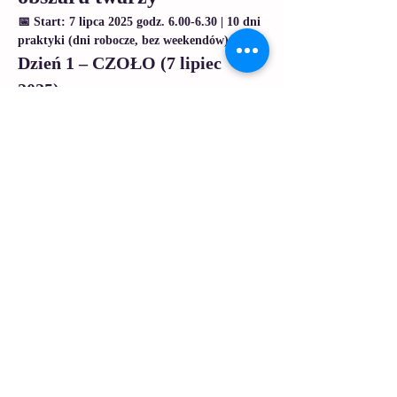
📅 Start: 7 lipca 2025 godz. 6.00-6.30 | 10 dni 
praktyki (dni robocze, bez weekendów)
Dzień 1 – CZOŁO (7 lipiec 
2025)
Rozluźnianie napięć mimicznych
Wygładzanie zmarszczek poprzecznych
Nauka oporowania brwi
Czytaj więcej >
Udostępnij to wydarzenie