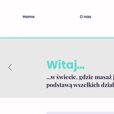
Home
O nas
Witaj...
...w świecie, gdzie masaż 
podstawą wszelkich dział