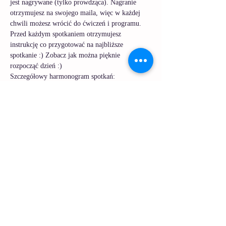
jest nagrywane (tylko prowdząca). Nagranie 
otrzymujesz na swojego maila, więc w każdej 
chwili możesz wrócić do ćwiczeń i programu. 
Przed każdym spotkaniem otrzymujesz 
instrukcję co przygotować na najbliższe 
spotkanie :) Zobacz jak można pięknie 
rozpocząć dzień :) 
Szczegółowy harmonogram spotkań:
1. 20 maj 2024
 - automasaż + joga oczu + 
ćwiczenia oddechowe
2. 21 maj 2024
 - automasaż + joga ust + 
stretching szyi
3. 22 maj 2024
 - automasaż + joga policzków + 
1-minutowa medytacja
Czytaj więcej >
Udostępnij to wydarzenie