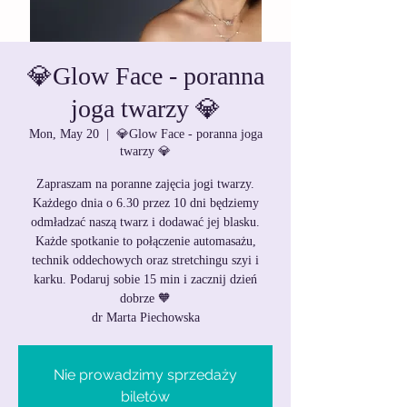
💎Glow Face - poranna
joga twarzy 💎
Mon, May 20
  |  
💎Glow Face - poranna joga
twarzy 💎
Zapraszam na poranne zajęcia jogi twarzy.
Każdego dnia o 6.30 przez 10 dni będziemy
odmładzać naszą twarz i dodawać jej blasku.
Każde spotkanie to połączenie automasażu,
technik oddechowych oraz stretchingu szyi i
karku. Podaruj sobie 15 min i zacznij dzień
dobrze 🧡
dr Marta Piechowska
Nie prowadzimy sprzedaży
biletów