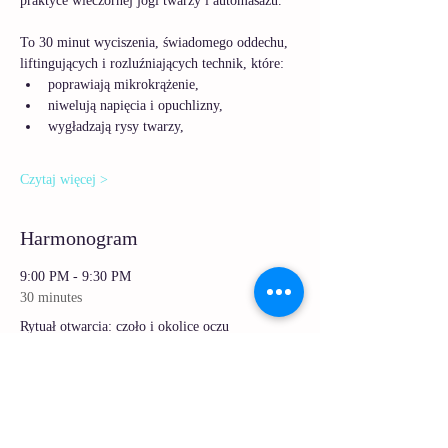
praktyce wieczornej jogi twarzy i automasażu.
To 30 minut wyciszenia, świadomego oddechu, 
liftingujących i rozluźniających technik, które:
poprawiają mikrokrążenie,
niwelują napięcia i opuchlizny,
wygładzają rysy twarzy,
Czytaj więcej >
Harmonogram
9:00 PM - 9:30 PM
30 minutes
Rytuał otwarcia: czoło i okolice oczu
9:00 PM - 9:30 PM
30 minutes
9.10 – Żuchwa bez napięcia