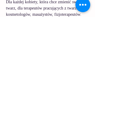
Dla każdej kobiety, która chce zmienić swoją 
twarz, dla terapeutów pracujących z twarzą, dla 
kosmetologów, masażystów, fizjoterapeutów.
Każde z cyklicznych spotkań będzie się 
składać z etapu teoretycznego i  praktycznego.
Praktyka będzie obejmować 3 etapy:
Etap 1: drenaż limfatyczny twarzy
Czytaj więcej >
Udostępnij to wydarzenie