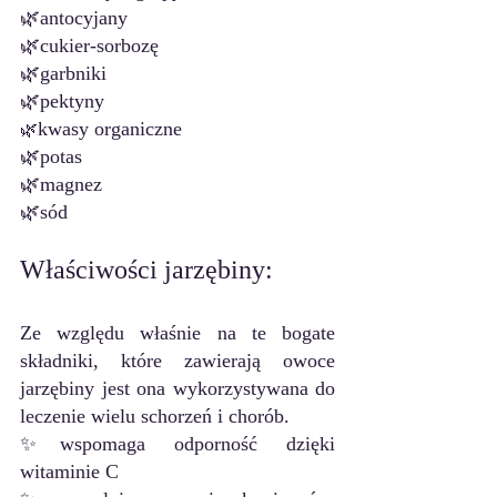
🌿antocyjany
🌿cukier-sorbozę
🌿garbniki
🌿pektyny
kwasy organiczne
🌿
🌿potas
🌿magnez
🌿sód
Właściwości jarzębiny:
Ze względu właśnie na te bogate 
składniki, które zawierają owoce 
jarzębiny jest ona wykorzystywana do 
leczenie wielu schorzeń i chorób.
✨wspomaga odporność dzięki 
witaminie C