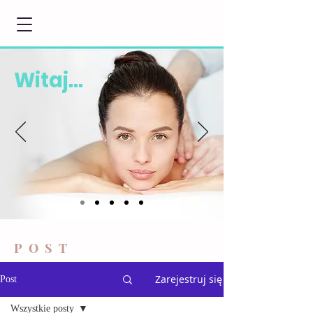
Witaj...
POST
Zarejestruj się
Post
Wszystkie posty