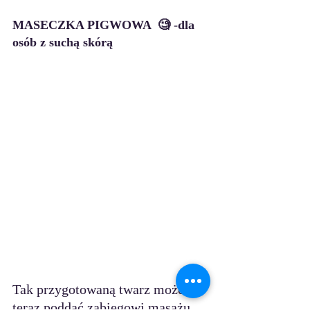
MASECZKA PIGWOWA  🧐 -dla 
osób z suchą skórą
Tak przygotowaną twarz możemy 
teraz poddać zabiegowi masażu 