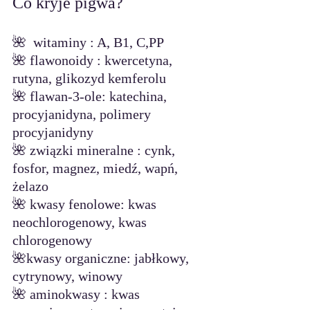
Co kryje pigwa? 
🌺  witaminy : A, B1, C,PP
🌺 flawonoidy : kwercetyna, 
rutyna, glikozyd kemferolu
🌺 flawan-3-ole: katechina, 
procyjanidyna, polimery 
procyjanidyny
🌺 związki mineralne : cynk, 
fosfor, magnez, miedź, wapń, 
żelazo
🌺 kwasy fenolowe: kwas 
neochlorogenowy, kwas 
chlorogenowy
🌺kwasy organiczne: jabłkowy, 
cytrynowy, winowy
🌺 aminokwasy : kwas 