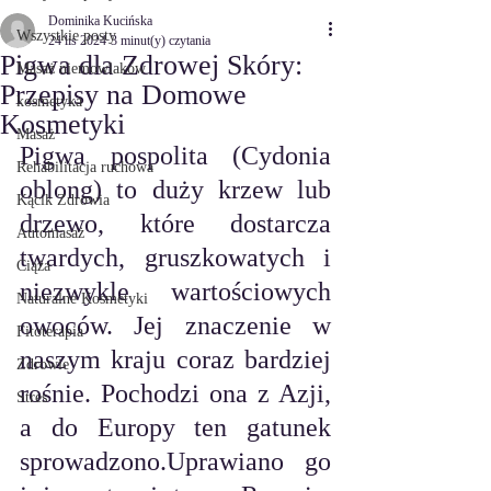
Dominika Kucińska
Wszystkie posty
24 lis 2024
3 minut(y) czytania
Pigwa dla Zdrowej Skóry:
Masaż niemowlaków
Przepisy na Domowe
kosmetyka
Kosmetyki
Masaż
Pigwa pospolita (Cydonia 
Rehabilitacja ruchowa
oblong) to duży krzew lub 
Kącik Zdrowia
drzewo, które dostarcza 
Automasaż
twardych, gruszkowatych i 
Ciąża
niezwykle wartościowych 
Naturalne Kosmetyki
owoców. Jej znaczenie w 
Fitoterapia
naszym kraju coraz bardziej 
Zdrowie
rośnie. Pochodzi ona z Azji, 
Stres
a do Europy ten gatunek 
sprowadzono.Uprawiano go 