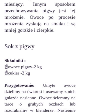
miesięcy. Innym sposobem 
przechowywania pigwy jest jej 
mrożenie. Owoce po procesie 
mrożenia zyskują na smaku i są 
mniej gorzkie i cierpkie.
Sok z pigwy
Składniki :
☝️owoce pigwy-2 kg
☝️cukier -2 kg
Przygotowanie: 
Umyte owoce 
dzielimy na ćwiartki i usuwamy z nich 
gniazda nasienne. Owoce ścieramy na 
tarce o grubych oczkach lub 
rozdrabiamy w blenderze. Następnie 