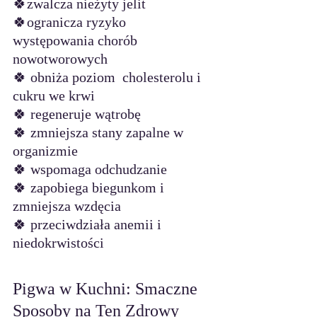
🍀zwalcza nieżyty jelit
🍀ogranicza ryzyko 
występowania chorób 
nowotworowych
🍀 obniża poziom  cholesterolu i 
cukru we krwi
🍀 regeneruje wątrobę
🍀 zmniejsza stany zapalne w 
organizmie 
🍀 wspomaga odchudzanie
🍀 zapobiega biegunkom i 
zmniejsza wzdęcia
🍀 przeciwdziała anemii i 
niedokrwistości
Pigwa w Kuchni: Smaczne 
Sposoby na Ten Zdrowy 