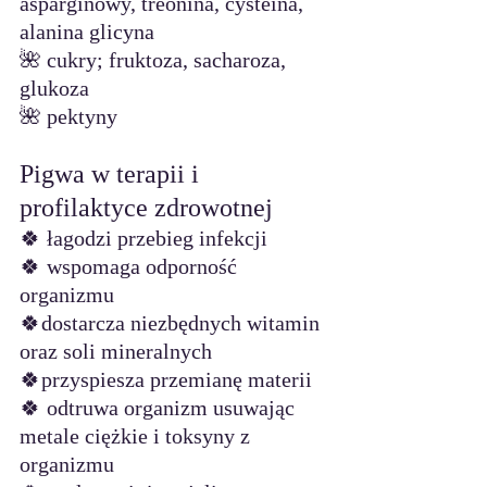
asparginowy, treonina, cysteina, 
alanina glicyna
🌺 cukry; fruktoza, sacharoza, 
glukoza
🌺 pektyny
Pigwa w terapii i 
profilaktyce zdrowotnej
🍀 łagodzi przebieg infekcji
🍀 wspomaga odporność 
organizmu
🍀dostarcza niezbędnych witamin 
oraz soli mineralnych
🍀przyspiesza przemianę materii
🍀 odtruwa organizm usuwając 
metale ciężkie i toksyny z 
organizmu