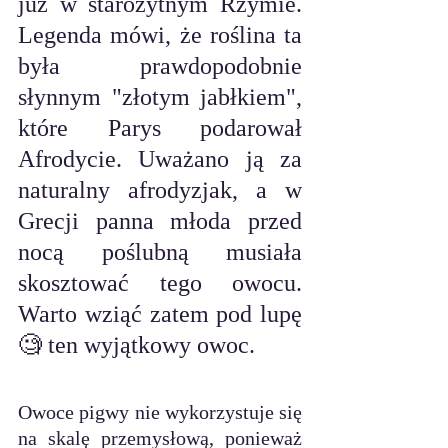
już w starożytnym Rzymie. 
Legenda mówi, że roślina ta 
była prawdopodobnie 
słynnym "złotym jabłkiem", 
które Parys podarował 
Afrodycie. Uważano ją za 
naturalny afrodyzjak, a w 
Grecji panna młoda przed 
nocą poślubną musiała 
skosztować tego owocu.  
Warto wziąć zatem pod lupę 
🧐 ten wyjątkowy owoc.
Owoce pigwy nie wykorzystuje się 
na skalę przemysłową, ponieważ 