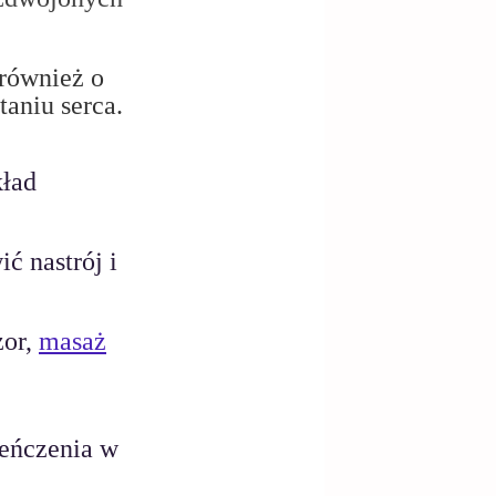
 również o 
taniu serca.
ład 
ć nastrój i 
or, 
masaż
ieńczenia w 