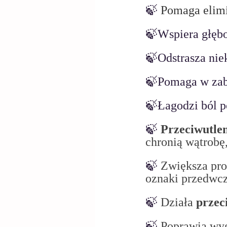
🍃
 Pomaga elim
🍃Wspiera głębo
🍃Odstrasza nie
🍃Pomaga w zab
🍃Łagodzi ból p
🍃
Przeciwutlen
chronią wątrobę
🍃 
Zwiększa pro
oznaki przedwcze
🍃 
Działa 
przec
🍃 
Poprawia wyg