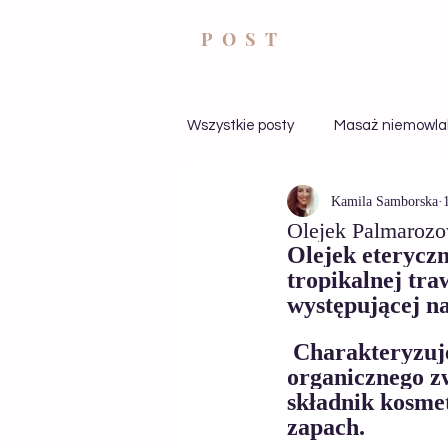
POST
Wszystkie posty
Masaż niemowl
Kamila Samborska
Kącik Zdrowia
Automasaż
Olejek Palmarozow
Olejek eteryczn
tropikalnej tra
Zdrowie
Stres
występującej na
 Charakteryzuje się słodkim, świeżym zapachem za sprawą 
organicznego zw
składnik kosme
zapach.