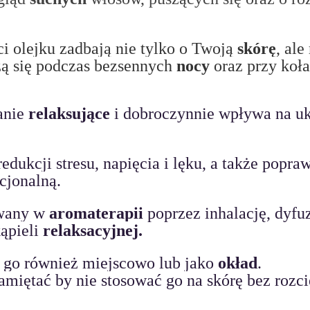
i olejku zadbają nie tylko o Twoją 
skórę
, ale
ą się podczas bezsennych 
nocy
 oraz przy koła
anie 
relaksujące
 i dobroczynnie wpływa na uk
ukcji stresu, napięcia i lęku, a także poprawi
jonalną. 
wany w 
aromaterapii
 poprzez inhalację, dyfuz
ąpieli 
relaksacyjnej. 
go również miejscowo lub jako 
okład
. 
amiętać by nie stosować go na skórę bez rozc