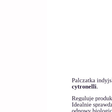
Palczatka indyj
cytronelli
.
Reguluje produk
Idealnie sprawdz
odnowy biologic