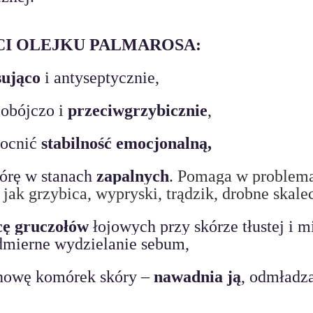
I OLEJKU PALMAROSA:
sująco 
i antyseptycznie,
obójczo i 
przeciwgrzybicznie
,
ocnić 
stabilność emocjonalną,
rę w stanach 
zapalnych
. 
Pomaga w problema
 jak grzybica, wypryski, trądzik, drobne skale
cę gruczołów
 łojowych przy skórze tłustej i m
dmierne wydzielanie sebum,
nowę komórek skóry – 
nawadnia ją
, odmładza