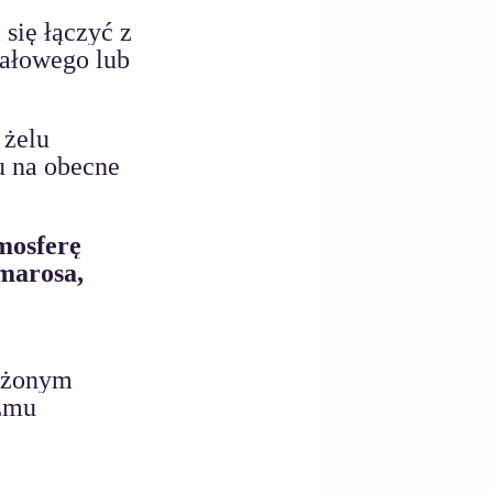
 się łączyć z 
ałowego lub 
 żelu 
u na obecne 
mosferę
marosa,
 
ażonym 
zmu 