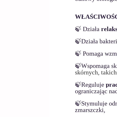
WŁAŚCIWOŚC
🍃 Działa 
relak
🍃Działa bakteri
🍃 Pomaga wzm
🍃Wspomaga skó
skórnych, takich
🍃Reguluje 
pra
ograniczając na
🍃Stymuluje od
zmarszczki,