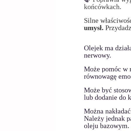
końcówkach.
Silne właściwośc
umysł.
 Przydadz
Olejek ma dział
nerwowy. 
Może pomóc w red
równowagę emoc
Może być stoso
lub dodanie do k
Można nakładać 
Należy jednak p
oleju bazowym. 