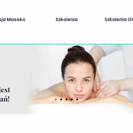
sja Maseko
Szkolenia
Szkolenia O
jest
ań!