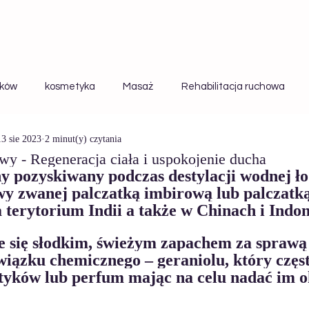
aków
kosmetyka
Masaż
Rehabilitacja ruchowa
13 sie 2023
2 minut(y) czytania
Ciąża
Naturalne Kosmetyki
Fitoterapia
y - Regeneracja ciała i uspokojenie ducha
y pozyskiwany podczas destylacji wodnej łody
wy zwanej palczatką imbirową lub palczatką
 terytorium Indii a także w Chinach i Indon
iązku chemicznego – geraniolu, który częst
tyków lub perfum mając na celu nadać im o