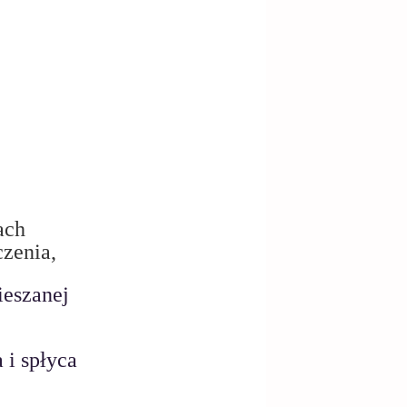
ch 
czenia,
ieszanej 
 i spłyca 