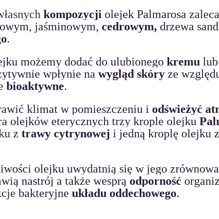
własnych 
kompozycji
 olejek Palmarosa zaleca
niowym, jaśminowym, 
cedrowym,
 drzewa sand
go
. 
lejku możemy dodać do ulubionego
 kremu
 lub
ytywnie wpłynie na 
wygląd skóry
 ze względ
e 
bioaktywne
.
rawić klimat w pomieszczeniu i 
odświeżyć at
a olejków eterycznych trzy krople olejku 
Pal
ku z 
trawy cytrynowej
 i jedną kroplę olejku z
iwości olejku uwydatnią się w jego zrównow
wią nastrój a także wesprą 
odporność
 organi
cje bakteryjne 
układu oddechowego
.