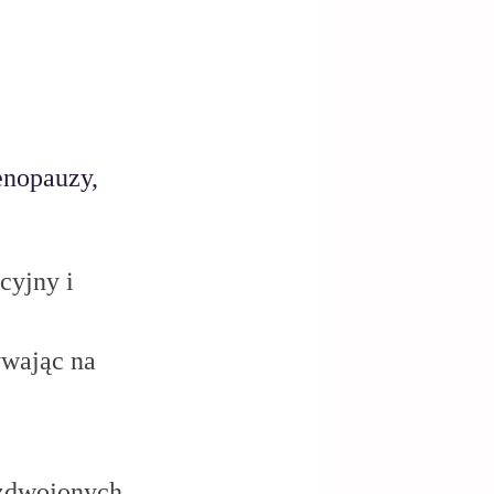
enopauzy,
cyjny i 
wając na 
ozdwojonych 