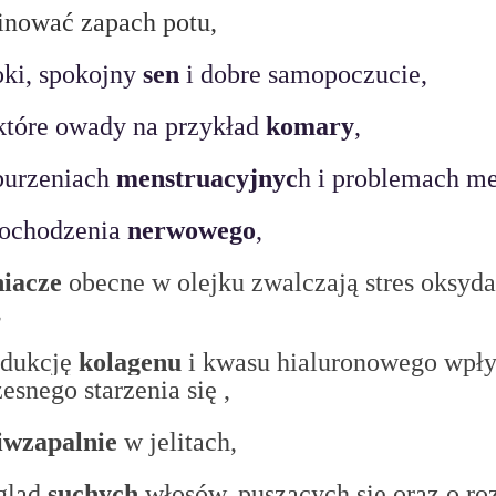
inować zapach potu,
ki, spokojny 
sen
 i dobre samopoczucie,
które owady na przykład 
komary
,
urzeniach 
menstruacyjnyc
h i problemach m
ochodzenia 
nerwowego
,
iacze 
obecne w olejku zwalczają stres oksyda
,
dukcję 
kolagenu
 i kwasu hialuronowego wpły
snego starzenia się ,
iwzapalnie
 w jelitach,
ląd 
suchych 
włosów, puszących się oraz o r