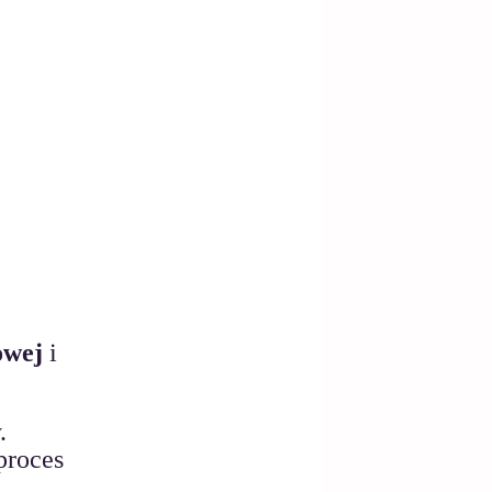
owej
 i 
. 
proces 