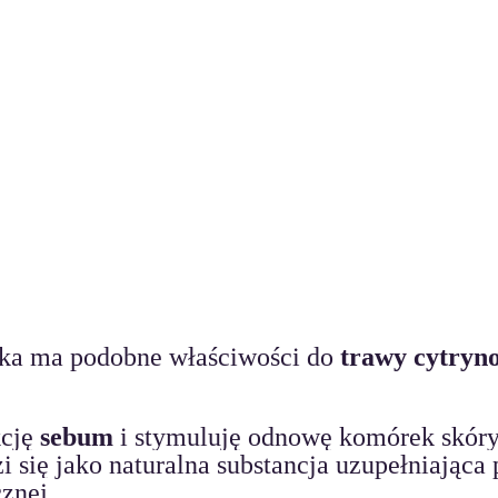
ska ma podobne właściwości do 
trawy cytryn
cję 
sebum
 i stymuluję odnowę komórek skóry
i się jako naturalna substancja uzupełniająca 
znej.