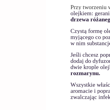
Przy tworzeniu 
olejkiem: gera
drzewa różane
Czystą formę o
myjącego co poz
w nim substancj
Jeśli chcesz pop
dodaj do dyfuzor
dwie krople olej
rozmarynu.
Wszystkie właśc
aromacie i popra
zwalczając infek