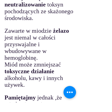
neutralizowanie
 toksyn 
pochodzących ze skażonego 
środowiska. 
Zawarte w miodzie 
żelazo
jest niemal w całości 
przyswajalne i 
wbudowywane w 
hemoglobinę. 
Miód może zmniejszać 
toksyczne działanie 
alkoholu, kawy i innych 
używek. 
Pamiętajmy
 jednak ,że 
miodu nie powinny 
spożywać dzieci do 1 roku 