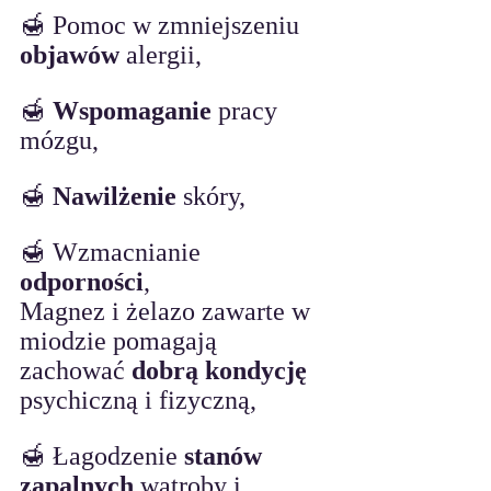
🍯 Pomoc w zmniejszeniu 
objawów
 alergii,
🍯 
Wspomaganie
 pracy 
mózgu,
🍯 
Nawilżenie
 skóry,
🍯 Wzmacnianie 
odporności
,
Magnez i żelazo zawarte w 
miodzie pomagają 
zachować 
dobrą kondycję 
psychiczną i fizyczną,
🍯 Łagodzenie 
stanów 
zapalnych
 wątroby i 