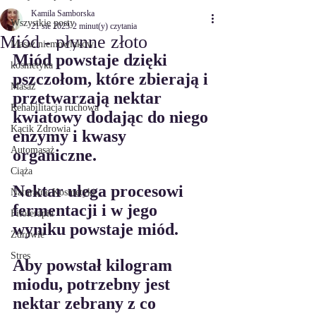
Kamila Samborska
Wszystkie posty
21 sie 2023
2 minut(y) czytania
Miód - płynne złoto
Masaż niemowlaków
Miód powstaje dzięki 
kosmetyka
pszczołom, które zbierają i 
Masaż
przetwarzają nektar 
Rehabilitacja ruchowa
kwiatowy dodając do niego 
Kącik Zdrowia
enzymy i kwasy 
Automasaż
organiczne. 
Ciąża
Nektar ulega procesowi 
Naturalne Kosmetyki
fermentacji i w jego 
Fitoterapia
wyniku powstaje miód.
Zdrowie
Stres
Aby powstał kilogram 
miodu, potrzebny jest 
nektar zebrany z co 