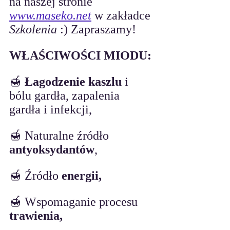
na naszej stronie 
www.maseko.net
 w zakładce 
Szkolenia 
:) Zapraszamy!
WŁAŚCIWOŚCI MIODU:
🍯 
Łagodzenie kaszlu 
i 
bólu gardła, zapalenia 
gardła i infekcji,
🍯 Naturalne źródło 
antyoksydantów
,
🍯 Źródło 
energii,
🍯 Wspomaganie procesu
trawienia,