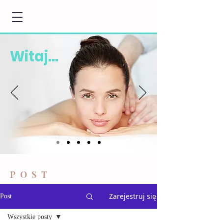
Witaj...
POST
Zarejestruj się
Post
Wszystkie posty