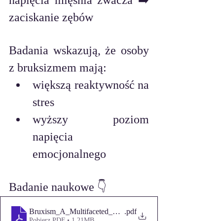
napięcia mięśnia żwacza ➡️ 
zaciskanie zębów
Badania wskazują, że osoby 
z bruksizmem mają:
większą reaktywność na 
stres
wyższy poziom 
napięcia 
emocjonalnego
Badanie naukowe 👇
Bruxism_A_Multifaceted_Movement_Disorder
.pdf
Pobierz PDF • 1.21MB