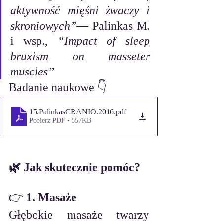
aktywność mięśni żwaczy i 
skroniowych”
— Palinkas M. 
i wsp., 
“Impact of sleep 
bruxism on masseter 
muscles”
Badanie naukowe 👇
15.PalinkasCRANIO.2016
.pdf
Pobierz PDF • 557KB
🌿 Jak skutecznie pomóc?
👉
 1. Masaże
Głębokie masaże twarzy 