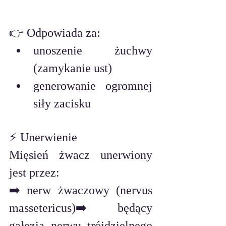
👉 Odpowiada za:
unoszenie żuchwy 
(zamykanie ust)
generowanie ogromnej 
siły zacisku
⚡ Unerwienie
Mięsień żwacz unerwiony 
jest przez:
➡️ nerw żwaczowy (nervus 
massetericus)➡️ będący 
gałęzią nerwu trójdzielnego 