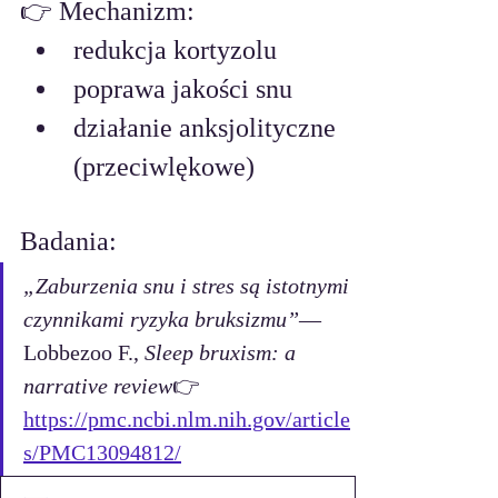
👉 Mechanizm:
redukcja kortyzolu
poprawa jakości snu
działanie anksjolityczne 
(przeciwlękowe) 
Badania:
„Zaburzenia snu i stres są istotnymi 
czynnikami ryzyka bruksizmu”
— 
Lobbezoo F., 
Sleep bruxism: a 
narrative review
👉 
https://pmc.ncbi.nlm.nih.gov/article
s/PMC13094812/