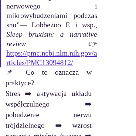
nerwowego i 
mikrowybudzeniami podczas 
Sleep bruxism: a narrative 
review
https://pmc.ncbi.nlm.nih.gov/a
rticles/PMC13094812/
📌 Co to oznacza w 
praktyce?
Stres ➡️ aktywacja układu 
współczulnego ➡️ 
pobudzenie nerwu 
trójdzielnego ➡️ wzrost 