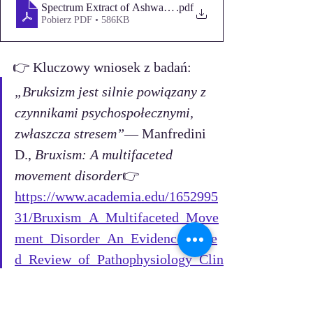
Spectrum Extract of Ashwagandha
.pdf
Pobierz PDF • 586KB
👉 Kluczowy wniosek z badań:
„Bruksizm jest silnie powiązany z 
czynnikami psychospołecznymi, 
zwłaszcza stresem”
— Manfredini 
D., 
Bruxism: A multifaceted 
movement disorder
👉 
https://www.academia.edu/1652995
31/Bruxism_A_Multifaceted_Move
ment_Disorder_An_Evidence_Base
d_Review_of_Pathophysiology_Clin
ical_Management_and_Implications
Polecane ćwiczenia 