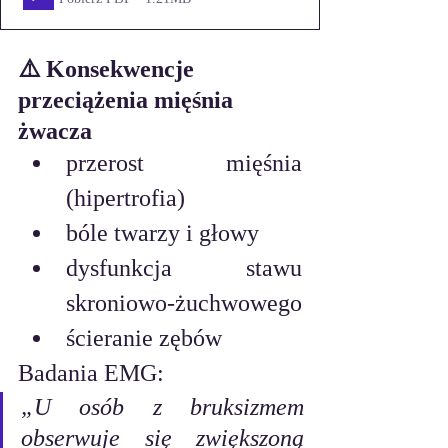
⚠️ Konsekwencje 
przeciążenia mięśnia 
żwacza
przerost mięśnia 
(hipertrofia)
bóle twarzy i głowy
dysfunkcja stawu 
skroniowo-żuchwowego
ścieranie zębów
Badania EMG:
„U osób z bruksizmem 
obserwuje się zwiększoną 