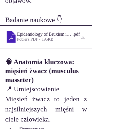
objawów.
Badanie naukowe 👇
Epidemiology of Bruxism in Adults
.pdf
Pobierz PDF • 195KB
🧠 Anatomia kluczowa: 
mięsień żwacz (musculus 
masseter)
📍 Umiejscowienie
Mięsień żwacz to jeden z 
najsilniejszych mięśni w 
ciele człowieka.