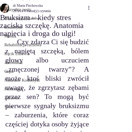
dr Marta Piechowska
Wszystkie posty
26 kwi
4 minut(y) czytania
Bruksizm – kiedy stres
Masaż niemowlaków
zaciska szczękę. Anatomia
kosmetyka
napięcia i droga do ulgi!
Masaż
	Czy zdarza Ci się budzić 
Rehabilitacja ruchowa
z napiętą szczęką, bólem 
Kącik Zdrowia
głowy albo uczuciem 
Automasaż
„zmęczonej twarzy”? A 
Ciąża
może ktoś bliski zwrócił 
Naturalne Kosmetyki
uwagę, że zgrzytasz zębami 
Fitoterapia
przez sen? To mogą być 
Zdrowie
pierwsze sygnały bruksizmu 
Stres
– zaburzenia, które coraz 
częściej dotyka osoby żyjące 