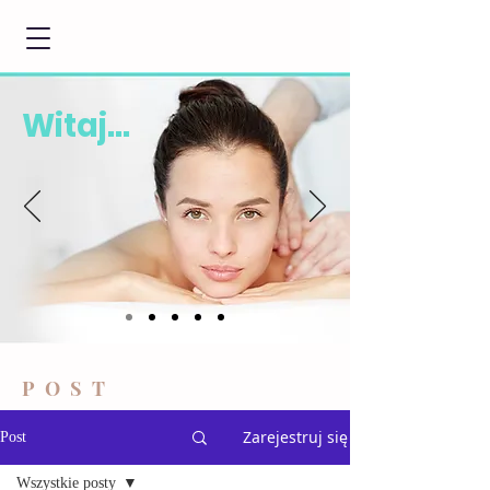
Witaj...
POST
Zarejestruj się
Post
Wszystkie posty