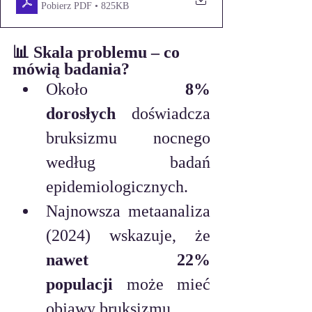
Pobierz PDF • 825KB
📊 Skala problemu – co 
mówią badania?
Około 
8% 
dorosłych
 doświadcza 
bruksizmu nocnego 
według badań 
epidemiologicznych.
Najnowsza metaanaliza 
(2024) wskazuje, że 
nawet 22% 
populacji
 może mieć 
objawy bruksizmu.