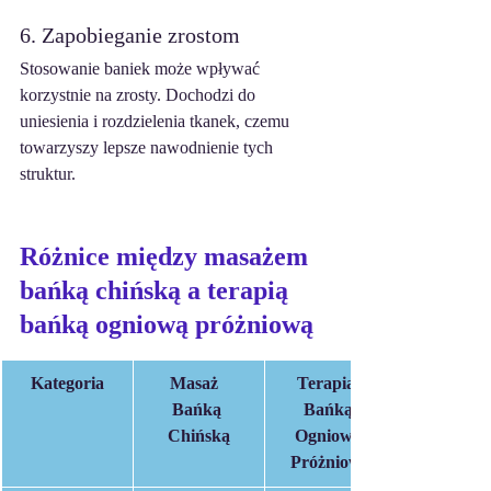
6. Zapobieganie zrostom
Stosowanie baniek może wpływać 
korzystnie na zrosty. Dochodzi do 
uniesienia i rozdzielenia tkanek, czemu 
towarzyszy lepsze nawodnienie tych 
struktur. 
Różnice między masażem 
bańką chińską a terapią 
bańką ogniową próżniową
Kategoria
Masaż  
Terapia  
Bańką 
Bańką 
Chińską
Ogniową 
Próżniową