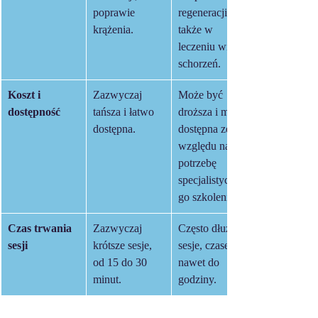
poprawie 
regeneracji, a 
krążenia.
także w 
leczeniu wielu 
schorzeń.
Koszt i 
​Zazwyczaj 
Może być 
dostępność
tańsza i łatwo 
droższa i mniej 
dostępna.
dostępna ze 
względu na 
potrzebę 
specjalistyczne
go szkolenia
Czas trwania 
Zazwyczaj 
Często dłuższe 
sesji
krótsze sesje, 
sesje, czasem 
od 15 do 30 
nawet do 
minut.
godziny.