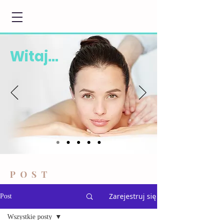
Witaj...
POST
Zarejestruj się
Post
Wszystkie posty