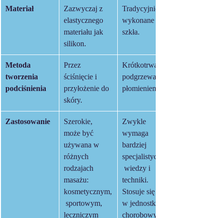
Materiał
Zazwyczaj z 
Tradycyjnie 
elastycznego 
wykonane ze 
materiału jak 
szkła.
silikon.
Metoda 
Przez 
Krótkotrwałe 
tworzenia 
ściśnięcie i 
podgrzewanie 
podciśnienia
przyłożenie do 
płomieniem.
skóry.
Zastosowanie
Szerokie, 
Zwykle 
może być 
wymaga 
używana w 
bardziej 
różnych 
specjalistycznej
rodzajach 
 wiedzy i 
masażu: 
techniki. 
kosmetycznym,
Stosuje się je 
 sportowym, 
w jednostkach 
leczniczym 
chorobowych.