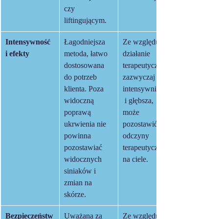
czy 
liftingującym.
Intensywność 
Łagodniejsza 
Ze względu na 
i efekty
metoda, łatwo 
działanie 
dostosowana 
terapeutyczne, 
do potrzeb 
zazwyczaj 
klienta. Poza 
intensywniejsza
widoczną 
 i głębsza, 
poprawą 
może 
ukrwienia nie 
pozostawić 
powinna 
odczyny 
pozostawiać 
terapeutyczne 
widocznych 
na ciele.
siniaków i 
zmian na 
skórze.
Bezpieczeństw
Uważana za 
Ze względu na 