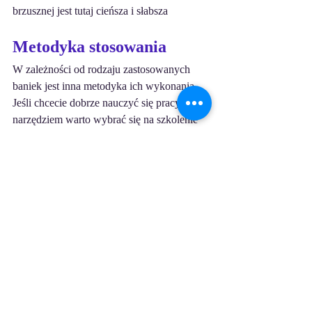
brzusznej jest tutaj cieńsza i słabsza
Metodyka stosowania
W zależności od rodzaju zastosowanych 
baniek jest inna metodyka ich wykonania. 
Jeśli chcecie dobrze nauczyć się pracy z tym 
narzędziem warto wybrać się na szkolenie 
podzielone na części. 
Masaż bańką chińską ciała
to 6 
specjalistycznych technik wykonanych na 
plecach, pośladkach, udach i podudziach, a 
także rękach, klatce piersiowej i brzuchu. 
Celem masażu jest rozluźnienie mięśni, 
poprawa ukrwienia w całym organizmie, 
regeneracja powysiłkowa oraz relaks. 
Masaż bańką chińską twarzy
 to 