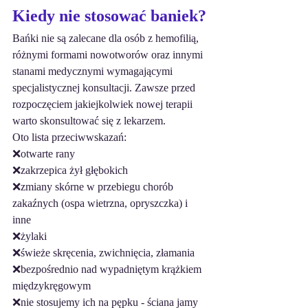
Kiedy nie stosować baniek?
Bańki nie są zalecane dla osób z hemofilią, 
różnymi formami nowotworów oraz innymi 
stanami medycznymi wymagającymi 
specjalistycznej konsultacji. Zawsze przed 
rozpoczęciem jakiejkolwiek nowej terapii 
warto skonsultować się z lekarzem.
Oto lista przeciwwskazań:
❌otwarte rany
❌zakrzepica żył głębokich
❌zmiany skórne w przebiegu chorób 
zakaźnych (ospa wietrzna, opryszczka) i 
inne
❌żylaki
❌świeże skręcenia, zwichnięcia, złamania 
❌bezpośrednio nad wypadniętym krążkiem 
międzykręgowym
❌nie stosujemy ich na pępku - ściana jamy 