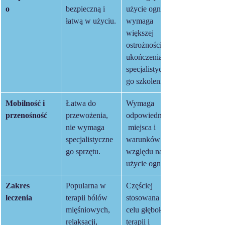
o
bezpieczną i 
użycie ognia, 
łatwą w użyciu.
wymaga 
większej 
ostrożności i 
ukończenia 
specjalistyczne
go szkolenia.
Mobilność i 
Łatwa do 
Wymaga 
przenośność
przewożenia, 
odpowiedniego
nie wymaga   
 miejsca i 
specjalistyczne
warunków ze 
go sprzętu.
względu na 
użycie ognia.
Zakres 
Popularna w 
Częściej 
leczenia
terapii bólów 
stosowana w 
mięśniowych, 
celu głębokiej 
relaksacji, 
terapii i 